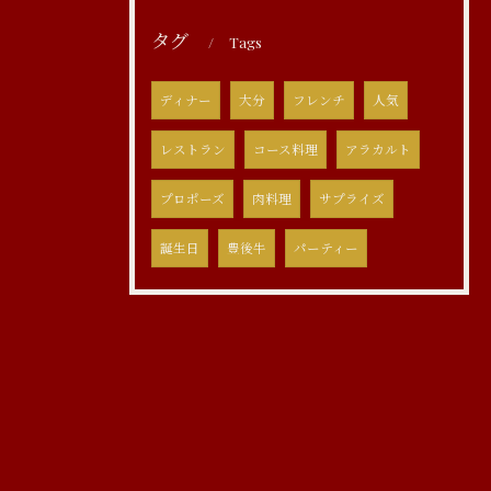
タグ
Tags
ディナー
大分
フレンチ
人気
レストラン
コース料理
アラカルト
プロポーズ
肉料理
サプライズ
誕生日
豊後牛
パーティー