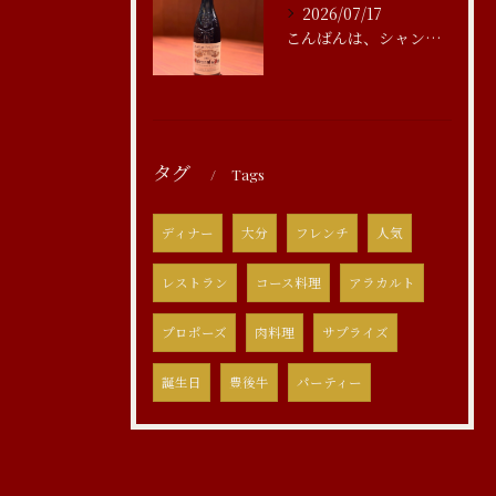
2026/07/17
こんばんは、シャンブルアスリール清水です
タグ
Tags
ディナー
大分
フレンチ
人気
レストラン
コース料理
アラカルト
プロポーズ
肉料理
サプライズ
誕生日
豊後牛
パーティー