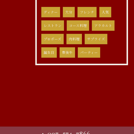
ディナー
大分
フレンチ
人気
レストラン
コース料理
アラカルト
プロポーズ
肉料理
サプライズ
誕生日
豊後牛
パーティー
097-574-7866