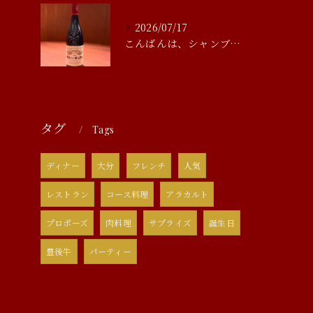
2026/07/17
こんばんは、シャンブルアスリール清水です
タグ
Tags
ディナー
大分
フレンチ
人気
レストラン
コース料理
アラカルト
プロポーズ
肉料理
サプライズ
誕生日
豊後牛
パーティー