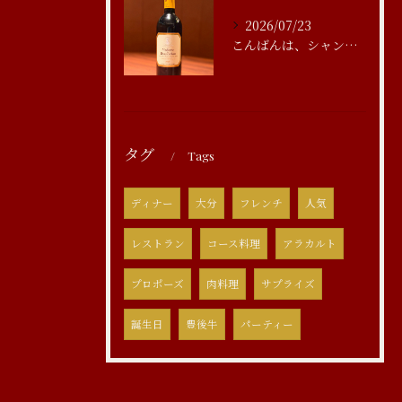
2026/07/23
こんばんは、シャンブルアスリール清水です
タグ
Tags
ディナー
大分
フレンチ
人気
レストラン
コース料理
アラカルト
プロポーズ
肉料理
サプライズ
誕生日
豊後牛
パーティー