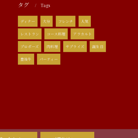
タグ
Tags
ディナー
大分
フレンチ
人気
レストラン
コース料理
アラカルト
プロポーズ
肉料理
サプライズ
誕生日
豊後牛
パーティー