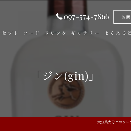
097-574-7866
お問
ンセプト
フード
ドリンク
ギャラリー
よくある
「ジン(gin)」
大分県大分市のフレンチ