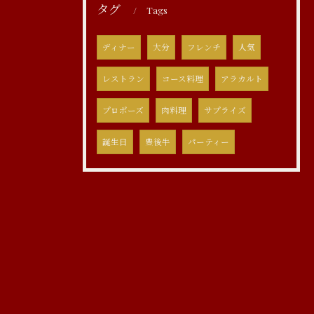
タグ
Tags
ディナー
大分
フレンチ
人気
レストラン
コース料理
アラカルト
プロポーズ
肉料理
サプライズ
誕生日
豊後牛
パーティー