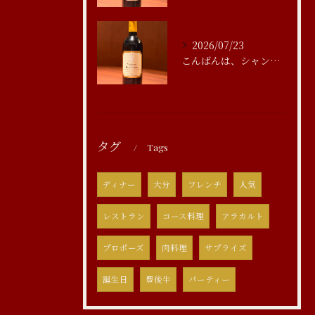
2026/07/23
こんばんは、シャンブルアスリール清水です
タグ
Tags
ディナー
大分
フレンチ
人気
レストラン
コース料理
アラカルト
プロポーズ
肉料理
サプライズ
誕生日
豊後牛
パーティー